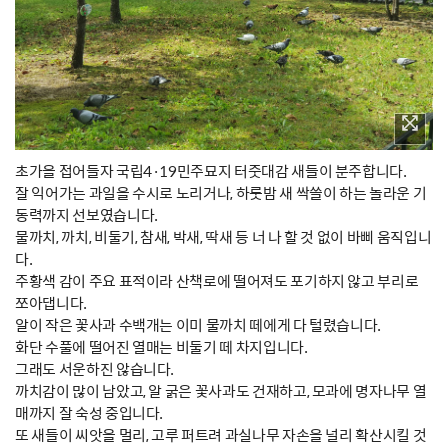
초가을 접어들자 국립4·19민주묘지 터줏대감 새들이 분주합니다.
잘 익어가는 과일을 수시로 노리거나, 하룻밤 새 싹쓸이 하는 놀라운 기
동력까지 선보였습니다.
물까치, 까치, 비둘기, 참새, 박새, 딱새 등 너 나 할 것 없이 바삐 움직입니
다.
주황색 감이 주요 표적이라 산책로에 떨어져도 포기하지 않고 부리로
쪼아댑니다.
알이 작은 꽃사과 수백개는 이미 물까치 떼에게 다 털렸습니다.
화단 수풀에 떨어진 열매는 비둘기 떼 차지입니다.
그래도 서운하진 않습니다.
까치감이 많이 남았고, 알 굵은 꽃사과도 건재하고, 모과에 명자나무 열
매까지 잘 숙성 중입니다.
또 새들이 씨앗을 멀리, 고루 퍼트려 과실나무 자손을 널리 확산시킬 것