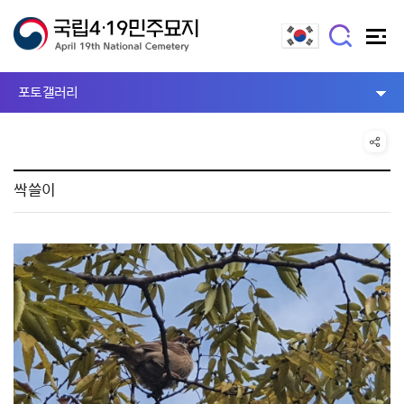
포토갤러리
싹쓸이