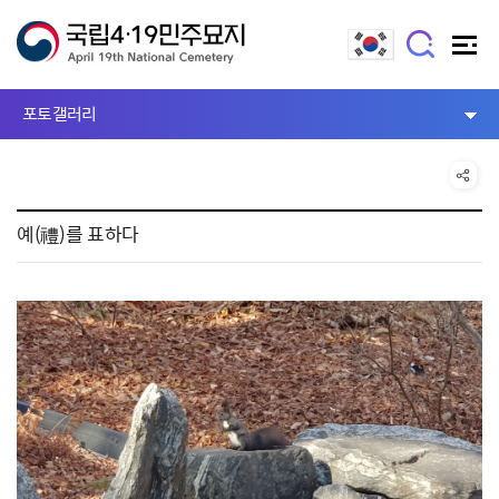
포토갤러리
예(禮)를 표하다