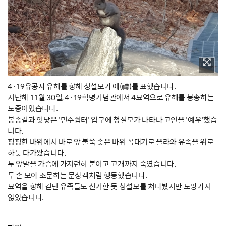
4·19유공자 유해를 향해 청설모가 예(禮)를 표했습니다.
지난해 11월 30일, 4·19혁명기념관에서 4묘역으로 유해를 봉송하는
도중이었습니다.
봉송길과 잇닿은 '민주쉼터' 입구에 청설모가 나타나 고인을 '예우'했습
니다.
평평한 바위에서 바로 앞 불쑥 솟은 바위 꼭대기로 올라와 유족을 위로
하듯 다가왔습니다.
두 앞발을 가슴에 가지런히 붙이고 고개까지 숙였습니다.
두 손 모아 조문하는 문상객처럼 행동했습니다.
묘역을 향해 걷던 유족들도 신기한 듯 청설모를 쳐다봤지만 도망가지
않았습니다.