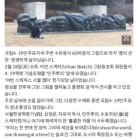
국립4·19민주묘지와 주변 수유동이 60여점의 그림으로 마치 '봄이 온
듯' 생생하게 살아났습니다.
2월 18일(토) 오후, 어반 스케치(Urban Sketch) 그림동호회 회원들이
4·19혁명 기념조형물 '민주뿌리' 앞에 모였습니다.
'어반 스케쳐스 서울 챕터' 정기모임 날이었습니다.
점심을 전후에 그린 그림을 펼쳐놓고 품평회 겸 약식 전시를 하고 있었
습니다.
추운 날씨에 손을 꼽아가며 그린, 다양한 수채화 중엔 국립4·19민주묘
지 경내 풍경도 많았습니다.
사월학생혁명기념탑, 상징문, 자유의 투사, 민주뿌리, 수호자상(像)을
스케치했거나, 여기에 채색까지 한 '훌륭한 작품'이 수두룩했습니다.
'우리는 한 번에 한 장씩 그리며 세상을 보여준다(We show the world,
one drawing at a time)'는 슬로건 그대로, 도시의 특정장소 또는 여행