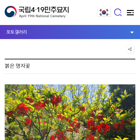
포토갤러리
붉은 명자꽃