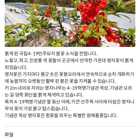
붉게 핀 국립4·19민주묘지 봄꽃 소식을 전합니다.
노랗고, 희고, 진분홍 색 꽃들이 곳곳에서 만개한 가운데 명자꽃이 붉게
피었습니다.
명자꽃은 가지마다 봉긋 솟은 꽃봉오리에서 연속적으로 순차 개화하기
에 늦봄까지 오랫동안 활짝 핀 붉은 꽃을 지켜볼 수 있습니다.
키 2m 내외로 자라는 명자나무는 4·19혁명기념관 옥상, 기념관 오르
는 길 양쪽 화단을 붉게 채색하고 있습니다.
특히 4·19혁명기념관 옆 동산 아래, 키큰 선주목 사이에 터잡은 명자나
무의 꽃이 가장 붉고 탑스럽습니다.
기념관 옥상 명자꽃은 흰꽃을 피우는 특별한 원예품종입니다.
파일