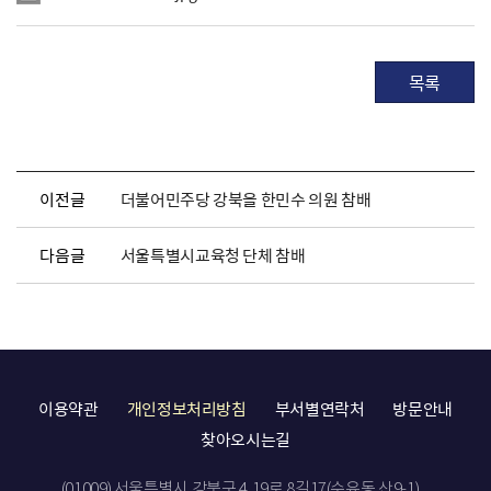
목록
이전글
더불어민주당 강북을 한민수 의원 참배
다음글
서울특별시교육청 단체 참배
이용약관
개인정보처리방침
부서별연락처
방문안내
찾아오시는길
(01009) 서울특별시 강북구 4.19로 8길17(수유동 산9-1)