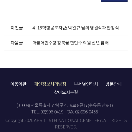
이전글
4·19혁명공로자 故 박완규 님의 영결식과 안장식
다음글
더불어민주당 강북을 한민수 의원 신년 참배
이용약관
개인정보처리방침
부서별연락처
방문안내
찾아오시는길
(01009) 서울특별시 강북구 4.19로 8길17(수유동 산9-1)
TEL. 02)996-0419
FAX. 02)996-0456
Copyright 2020 APRIL 19TH NATIONAL CEMETERY. ALL RIGHTS
RESERVED.