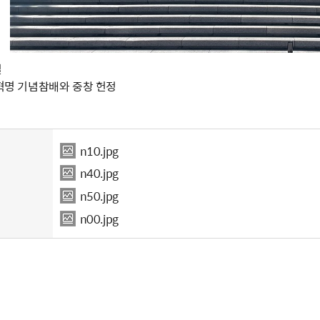
일
9혁명 기념참배와 중창 헌정
n10.jpg
n40.jpg
n50.jpg
n00.jpg