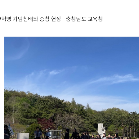
19혁명 기념참배와 중창 헌정 - 충청남도 교육청