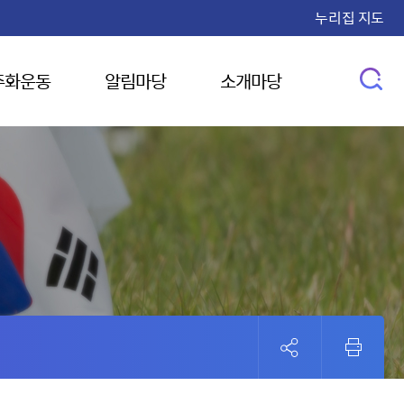
누리집 지도
주화운동
알림마당
소개마당