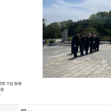
9혁명 기념 참배
연합
일