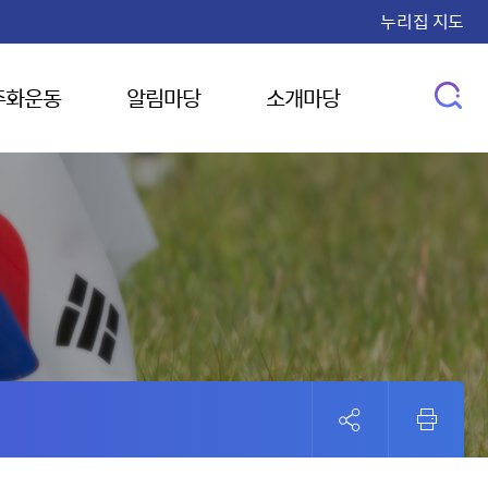
누리집 지도
주화운동
알림마당
소개마당