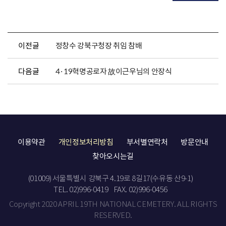
이전글
정창수 강북구청장 취임 참배
다음글
4·19혁명공로자 故이근우님의 안장식
이용약관
개인정보처리방침
부서별연락처
방문안내
찾아오시는길
(01009) 서울특별시 강북구 4.19로 8길17(수유동 산9-1)
TEL. 02)996-0419
FAX. 02)996-0456
Copyright 2020 APRIL 19TH NATIONAL CEMETERY. ALL RIGHTS
RESERVED.