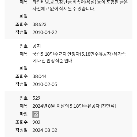
제목
타인비방,광고,장난글,비속어(욕설) 등이 포함된 글은
사전예고 없이 삭제될 수 있습니다.
파일
조회수
38,623
작성일
2010-04-22
번호
공지
제목
국립5.18민주묘지 안장자(5.18민주유공자) 유가족
에 대한 안장식순 안내
파일
조회수
38,044
작성일
2010-02-05
번호
529
제목
2024년 8월, 이달의 5.18민주유공자 [전만석]
파일
조회수
902
작성일
2024-08-02