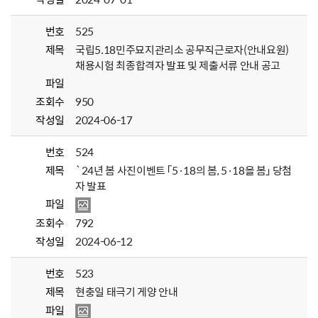
번호
525
제목
국립5.18민주묘지관리소 공무직근로자(안내요원)
채용시험 최종합격자 발표 및 제출서류 안내 공고
파일
조회수
950
작성일
2024-06-17
번호
524
제목
`24년 봄 사진이벤트 「5·18의 봄, 5·18을 봄」 당첨
자 발표
파일
조회수
792
작성일
2024-06-12
번호
523
제목
현충일 태극기 게양 안내
파일