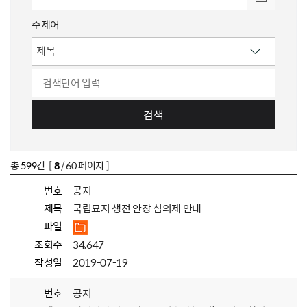
주제어
검색
총
599
건 [
8
/ 60 페이지 ]
번호
공지
제목
국립묘지 생전 안장 심의제 안내
파일
조회수
34,647
작성일
2019-07-19
번호
공지