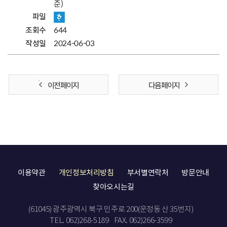
준)
파일
조회수
644
작성일
2024-06-03
이전 페이지
다음 페이지
이용약관
개인정보처리방침
부서별연락처
방문안내
찾아오시는길
(61045) 광주광역시 북구 민주로 200(운정동 산 35번지)
TEL. 062)268-5189
FAX. 062)266-3599