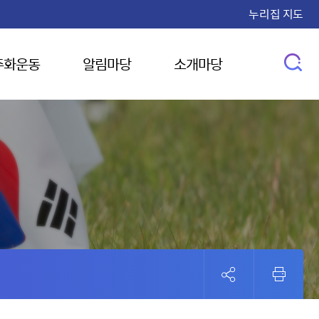
누리집 지도
주화운동
알림마당
소개마당