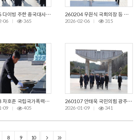
260206 다이빙 주한 중국대사 참배
260204 우원식 국회의장 등 참배
2-06
365
2026-02-06
315
260108 차호준 국립국가폭력트라우마치유센터 원장 등 참배
260107 안태욱 국민의힘 광주광역시당위원장 등 참배
1-09
405
2026-01-09
341
8
9
10