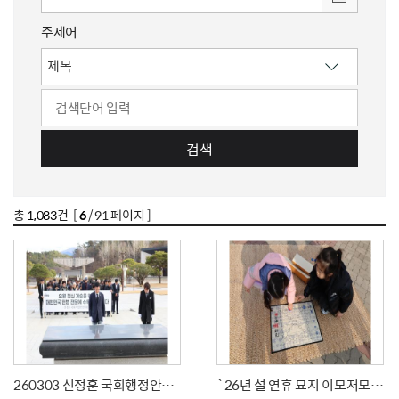
주제어
검색
총
1,083
건 [
6
/ 91 페이지 ]
260303 신정훈 국회행정안전위원장 등 참배
`26년 설 연휴 묘지 이모저모(3)