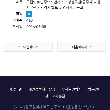
제목
국립5.18민주묘지관리소 조경실무관(공무직) 채용
서류전형 합격자 발표 및 면접시험 공고
파일
조회수
410
작성일
2026-05-08
이전 페이지
다음 페이지
이용약관
개인정보처리방침
부서별연락처
방문안내
찾아오시는길
(61045) 광주광역시 북구 민주로 200(운정동 산 35번지)