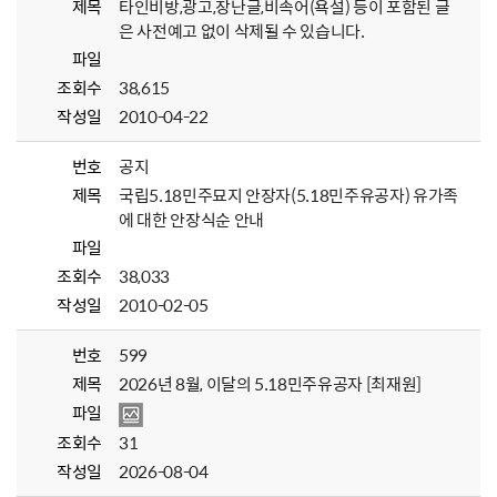
제목
타인비방,광고,장난글,비속어(욕설) 등이 포함된 글
은 사전예고 없이 삭제될 수 있습니다.
파일
조회수
38,615
작성일
2010-04-22
번호
공지
제목
국립5.18민주묘지 안장자(5.18민주유공자) 유가족
에 대한 안장식순 안내
파일
조회수
38,033
작성일
2010-02-05
번호
599
제목
2026년 8월, 이달의 5.18민주유공자 [최재원]
파일
조회수
31
작성일
2026-08-04