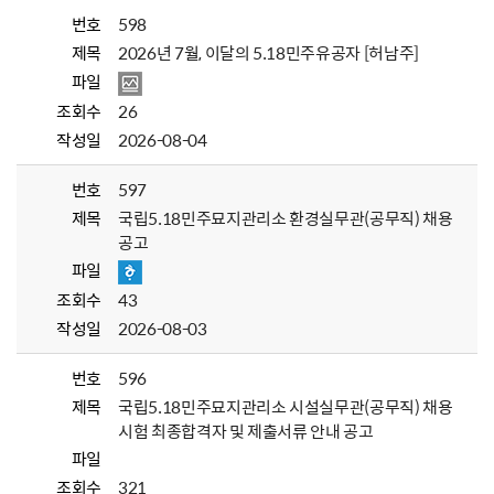
번호
598
제목
2026년 7월, 이달의 5.18민주유공자 [허남주]
파일
조회수
26
작성일
2026-08-04
번호
597
제목
국립5.18민주묘지관리소 환경실무관(공무직) 채용
공고
파일
조회수
43
작성일
2026-08-03
번호
596
제목
국립5.18민주묘지관리소 시설실무관(공무직) 채용
시험 최종합격자 및 제출서류 안내 공고
파일
조회수
321