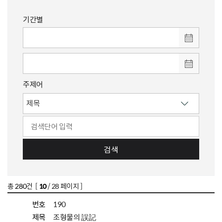
기간별
주제어
검색
총
280
건 [
10
/ 28 페이지 ]
번호
190
제목
조형물의 誤記