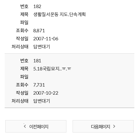
번호
182
제목
생활질서운동 지도.단속계획
파일
조회수
8,871
작성일
2007-11-06
처리상태
답변대기
번호
181
제목
5.18국립묘지..ㅠ.ㅠ
파일
조회수
7,731
작성일
2007-10-22
처리상태
답변대기
이전 페이지
다음 페이지