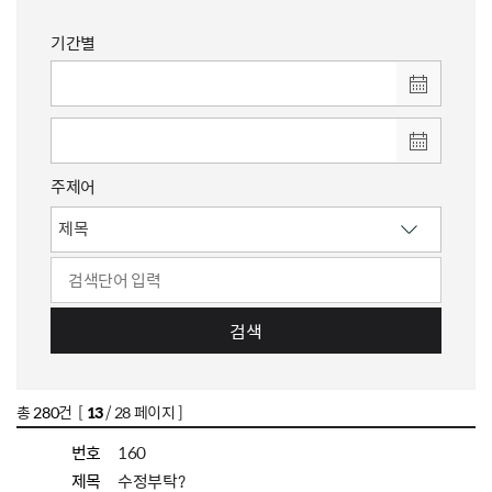
기간별
주제어
검색
총
280
건 [
13
/ 28 페이지 ]
번호
160
제목
수정부탁?