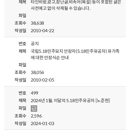
제목
타인비방,광고,장난글,비속어(욕설) 등이 포함된 글은
사전예고 없이 삭제될 수 있습니다.
파일
조회수
38,638
작성일
2010-04-22
번호
공지
제목
국립5.18민주묘지 안장자(5.18민주유공자) 유가족
에 대한 안장식순 안내
파일
조회수
38,056
작성일
2010-02-05
번호
499
제목
2024년 1월, 이달의 5.18민주유공자 [노준현]
파일
조회수
2,596
작성일
2024-01-03