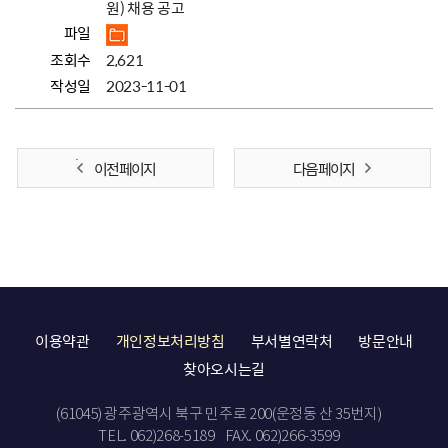
원) 채용 공고
파일
조회수
2,621
작성일
2023-11-01
이전 페이지
다음 페이지
이용약관
개인정보처리방침
부서별연락처
방문안내
찾아오시는길
(61045) 광주광역시 북구 민주로 200(운정동 산 35번지)
TEL. 062)268-5189
FAX. 062)266-3599