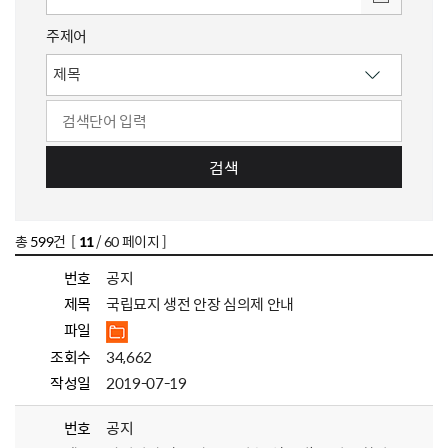
주제어
검색
총
599
건 [
11
/ 60 페이지 ]
번호
공지
제목
국립묘지 생전 안장 심의제 안내
파일
조회수
34,662
작성일
2019-07-19
번호
공지