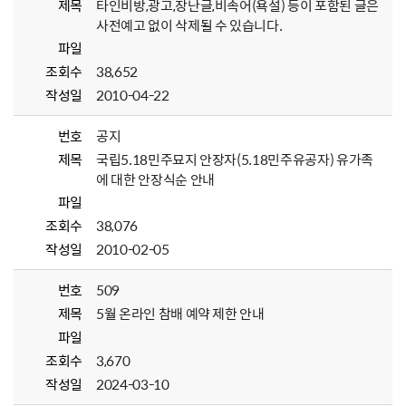
제목
타인비방,광고,장난글,비속어(욕설) 등이 포함된 글은
사전예고 없이 삭제될 수 있습니다.
파일
조회수
38,652
작성일
2010-04-22
번호
공지
제목
국립5.18민주묘지 안장자(5.18민주유공자) 유가족
에 대한 안장식순 안내
파일
조회수
38,076
작성일
2010-02-05
번호
509
제목
5월 온라인 참배 예약 제한 안내
파일
조회수
3,670
작성일
2024-03-10