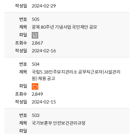
작성일
2024-02-29
번호
505
제목
광복 80주년 기념사업 국민제안 공모
파일
조회수
2,867
작성일
2024-02-16
번호
504
제목
국립5.18민주묘지관리소 공무직근로자(시설관리
원) 채용 공고
파일
조회수
2,849
작성일
2024-02-15
번호
503
제목
국가보훈부 안전보건관리규정
파일