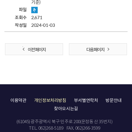
기준)
파일
조회수
2,671
작성일
2024-01-03
이전 페이지
다음 페이지
이용약관
개인정보처리방침
부서별연락처
방문안내
찾아오시는길
(61045) 광주광역시 북구 민주로 200(운정동 산 35번지)
TEL. 062)268-5189
FAX. 062)266-3599