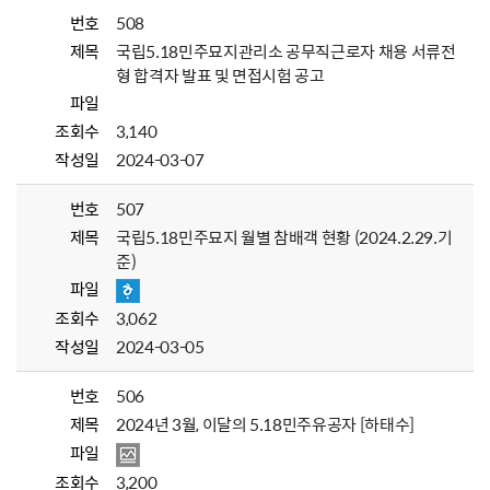
번호
508
제목
국립5.18민주묘지관리소 공무직근로자 채용 서류전
형 합격자 발표 및 면접시험 공고
파일
조회수
3,140
작성일
2024-03-07
번호
507
제목
국립5.18민주묘지 월별 참배객 현황 (2024.2.29.기
준)
파일
조회수
3,062
작성일
2024-03-05
번호
506
제목
2024년 3월, 이달의 5.18민주유공자 [하태수]
파일
조회수
3,200