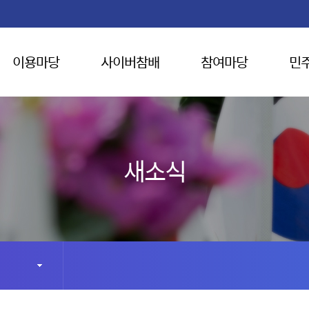
이용마당
사이버참배
참여마당
민
새소식