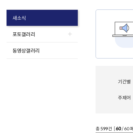
새소식
포토갤러리
동영상갤러리
기간별
주제어
총
599
건 [
60
/ 60 