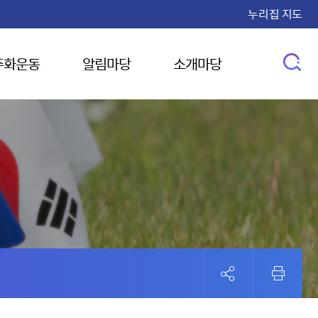
누리집 지도
주화운동
알림마당
소개마당