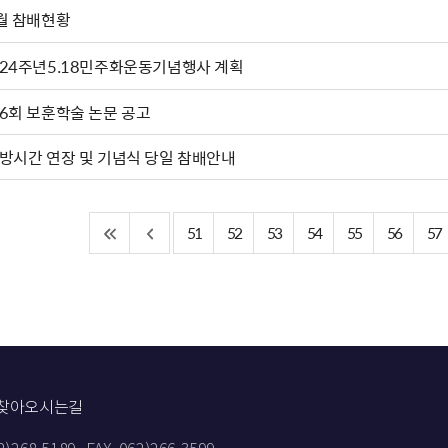
월 참배현황
24주년5.18민주화운동기념행사 계획
6회 보훈학술 논문 공고
방시간 연장 및 기념식 당일 참배안내
51
52
53
54
55
56
57
찾아오시는길