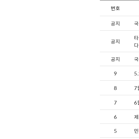
번호
공지
국
타
공지
다
공지
국
9
5
8
7
7
6
6
제
5
민