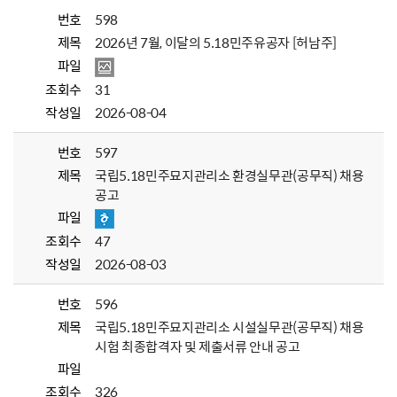
번호
598
제목
2026년 7월, 이달의 5.18민주유공자 [허남주]
파일
조회수
31
작성일
2026-08-04
번호
597
제목
국립5.18민주묘지관리소 환경실무관(공무직) 채용
공고
파일
조회수
47
작성일
2026-08-03
번호
596
제목
국립5.18민주묘지관리소 시설실무관(공무직) 채용
시험 최종합격자 및 제출서류 안내 공고
파일
조회수
326