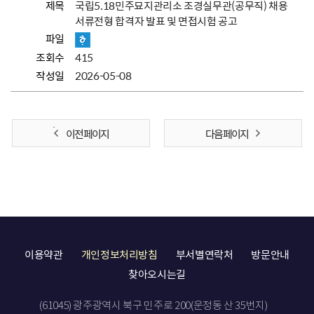
제목
국립5.18민주묘지관리소 조경실무관(공무직) 채용
서류전형 합격자 발표 및 면접시험 공고
파일
조회수
415
작성일
2026-05-08
이전 페이지
다음 페이지
이용약관
개인정보처리방침
부서별연락처
방문안내
찾아오시는길
(61045) 광주광역시 북구 민주로 200(운정동 산 35번지)