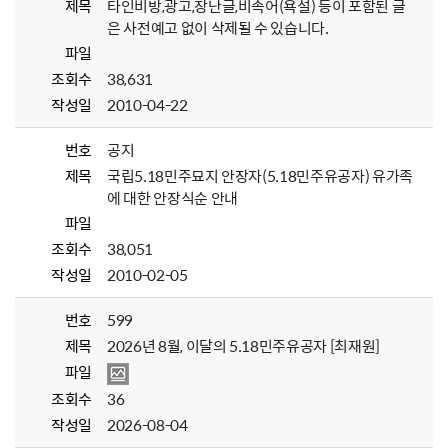
제목
타인비방,광고,장난글,비속어(욕설) 등이 포함된 글
은 사전예고 없이 삭제될 수 있습니다.
파일
조회수
38,631
작성일
2010-04-22
번호
공지
제목
국립5.18민주묘지 안장자(5.18민주유공자) 유가족
에 대한 안장식순 안내
파일
조회수
38,051
작성일
2010-02-05
번호
599
제목
2026년 8월, 이달의 5.18민주유공자 [최재원]
파일
조회수
36
작성일
2026-08-04