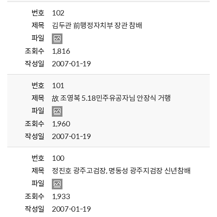
번호
102
제목
김두관 前행정자치부 장관 참배
파일
조회수
1,816
작성일
2007-01-19
번호
101
제목
故 조영복 5.18민주유공자님 안장식 거행
파일
조회수
1,960
작성일
2007-01-19
번호
100
제목
정진호 광주고검장, 명동성 광주지검장 신년참배
파일
조회수
1,933
작성일
2007-01-19