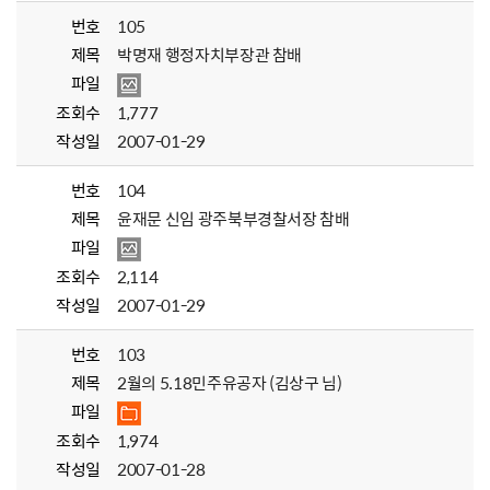
번호
105
제목
박명재 행정자치부장관 참배
파일
조회수
1,777
작성일
2007-01-29
번호
104
제목
윤재문 신임 광주북부경찰서장 참배
파일
조회수
2,114
작성일
2007-01-29
번호
103
제목
2월의 5.18민주유공자 (김상구 님)
파일
조회수
1,974
작성일
2007-01-28