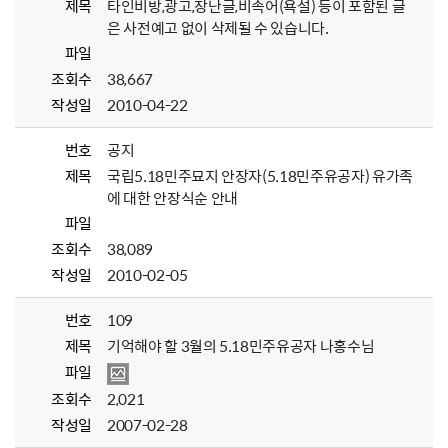
제목
타인비방,광고,장난글,비속어(욕설) 등이 포함된 글
은 사전예고 없이 삭제될 수 있습니다.
파일
조회수
38,667
작성일
2010-04-22
번호
공지
제목
국립5.18민주묘지 안장자(5.18민주유공자) 유가족
에 대한 안장식순 안내
파일
조회수
38,089
작성일
2010-02-05
번호
109
제목
기억해야 할 3월의 5.18민주유공자 나홍수님
파일
조회수
2,021
작성일
2007-02-28