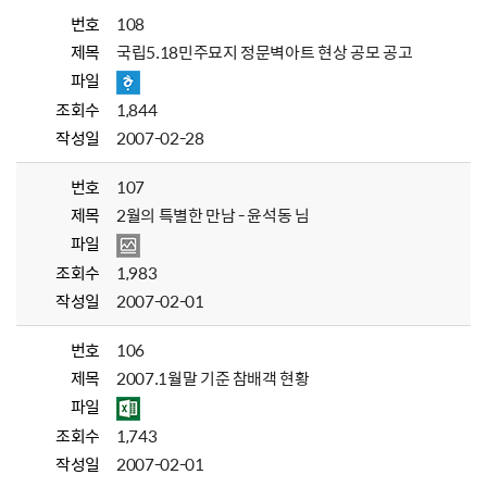
번호
108
제목
국립5.18민주묘지 정문벽아트 현상 공모 공고
파일
조회수
1,844
작성일
2007-02-28
번호
107
제목
2월의 특별한 만남 - 윤석동 님
파일
조회수
1,983
작성일
2007-02-01
번호
106
제목
2007.1월말 기준 참배객 현황
파일
조회수
1,743
작성일
2007-02-01