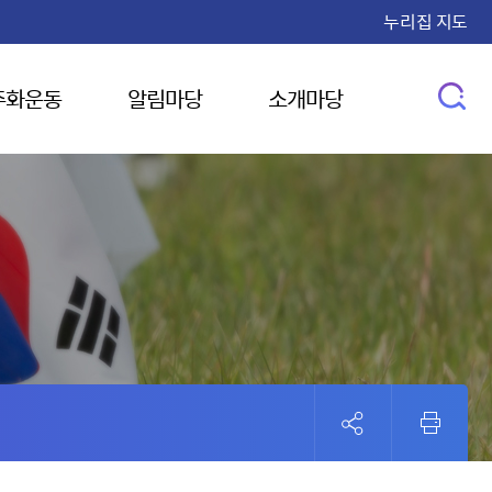
누리집 지도
주화운동
알림마당
소개마당