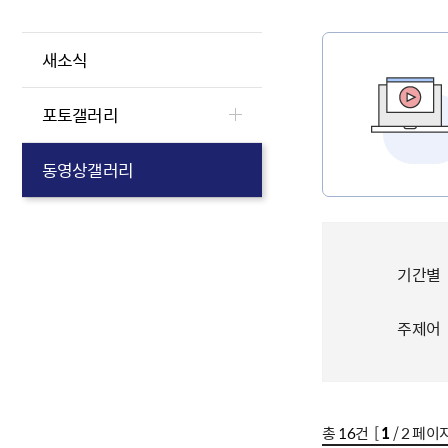
새소식
포토갤러리
동영상갤러리
기간별
주제어
총
16
건 [
1
/ 2 페이지