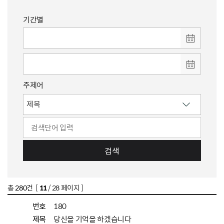
기간별
주제어
검색
총
280
건 [
11
/ 28 페이지 ]
번호
180
제목
당신을 기억을 하겠습니다