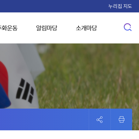
누리집 지도
주화운동
알림마당
소개마당