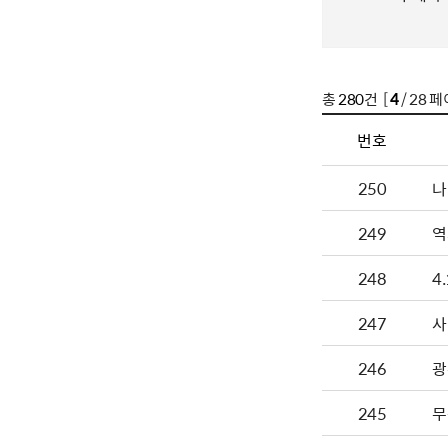
총
280
건 [
4
/ 28 페
번호
250
나
249
역
248
4
247
사
246
광
245