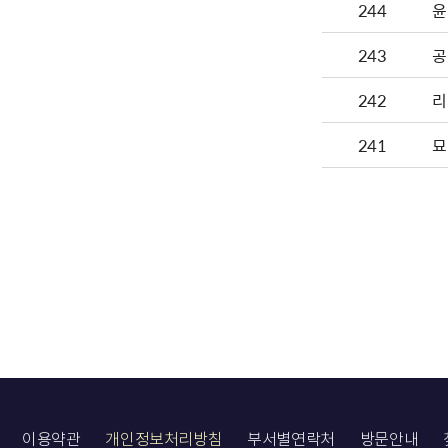
244
윤
243
공
242
리
241
묘
이용약관
개인정보처리방침
부서별연락처
방문안내