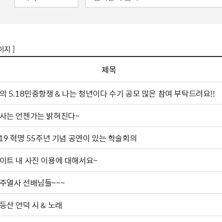
이지 ]
제목
의 5.18민중항쟁 & 나는 청년이다 수기 공모 많은 참여 부탁드려요!!
사는 언젠가는 밝혀진다~
.19 혁명 55주년 기념 공연이 있는 학술회의
이트 내 사진 이용에 대해서요~
주열사 선배님들~~~
무등산 언덕 시 & 노래