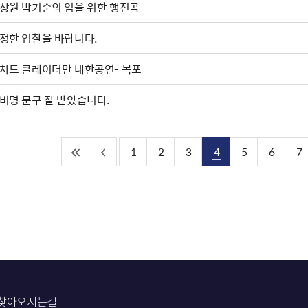
상원 박기순의 임을 위한 행진곡
정한 입찰을 바랍니다.
차드 클레이더만 내한공연- 목포
비명 문구 잘 받았습니다.
1
2
3
4
5
6
7
찾아오시는길