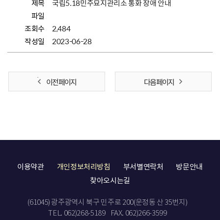
제목
국립5.18민주묘지관리소 통화 장애 안내
파일
조회수
2,484
작성일
2023-06-28
이전 페이지
다음 페이지
이용약관
개인정보처리방침
부서별연락처
방문안내
찾아오시는길
(61045) 광주광역시 북구 민주로 200(운정동 산 35번지)
TEL. 062)268-5189
FAX. 062)266-3599