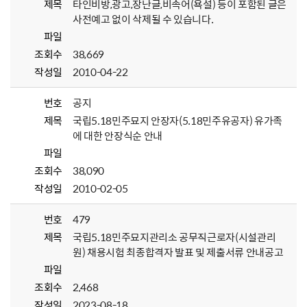
제목
타인비방,광고,장난글,비속어(욕설) 등이 포함된 글은
사전예고 없이 삭제될 수 있습니다.
파일
조회수
38,669
작성일
2010-04-22
번호
공지
제목
국립5.18민주묘지 안장자(5.18민주유공자) 유가족
에 대한 안장식순 안내
파일
조회수
38,090
작성일
2010-02-05
번호
479
제목
국립5.18민주묘지관리소 공무직근로자(시설관리
원) 채용시험 최종합격자 발표 및 제출서류 안내공고
파일
조회수
2,468
작성일
2023-08-18