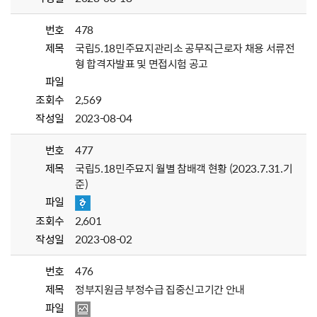
번호
478
제목
국립5.18민주묘지관리소 공무직근로자 채용 서류전
형 합격자발표 및 면접시험 공고
파일
조회수
2,569
작성일
2023-08-04
번호
477
제목
국립5.18민주묘지 월별 참배객 현황 (2023.7.31.기
준)
파일
조회수
2,601
작성일
2023-08-02
번호
476
제목
정부지원금 부정수급 집중신고기간 안내
파일