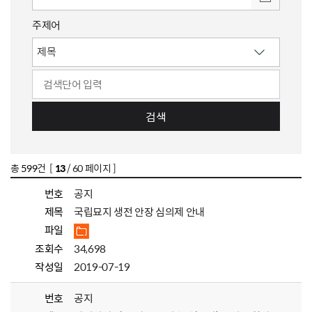
주제어
검색
총
599
건 [
13
/ 60 페이지 ]
번호
공지
제목
국립묘지 생전 안장 심의제 안내
파일
조회수
34,698
작성일
2019-07-19
번호
공지