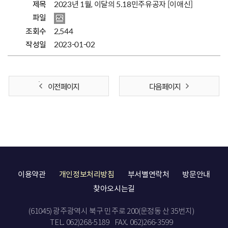
제목
2023년 1월, 이달의 5.18민주유공자 [이애신]
파일
조회수
2,544
작성일
2023-01-02
이전 페이지
다음 페이지
이용약관
개인정보처리방침
부서별연락처
방문안내
찾아오시는길
(61045) 광주광역시 북구 민주로 200(운정동 산 35번지)
TEL. 062)268-5189
FAX. 062)266-3599