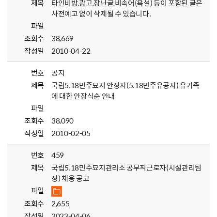
제목
타인비방,광고,장난글,비속어(욕설) 등이 포함된 글은
사전예고 없이 삭제될 수 있습니다.
파일
조회수
38,669
작성일
2010-04-22
번호
공지
제목
국립5.18민주묘지 안장자(5.18민주유공자) 유가족
에 대한 안장식순 안내
파일
조회수
38,090
작성일
2010-02-05
번호
459
제목
국립5.18민주묘지관리소 공무직근로자(시설관리팀
장) 채용 공고
파일
조회수
2,655
작성일
2023-04-06