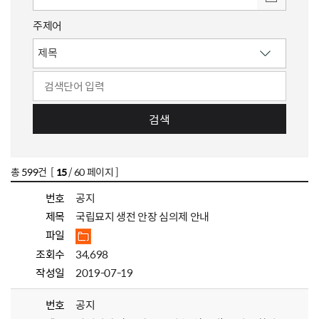
주제어
검색
총
599
건 [
15
/ 60 페이지 ]
번호
공지
제목
국립묘지 생전 안장 심의제 안내
파일
조회수
34,698
작성일
2019-07-19
번호
공지