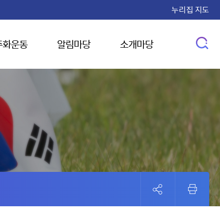
누리집 지도
주화운동
알림마당
소개마당