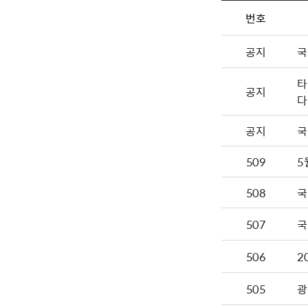
번호
공지
국
타
공지
다
공지
국
509
5
508
국
507
국
506
2
505
광