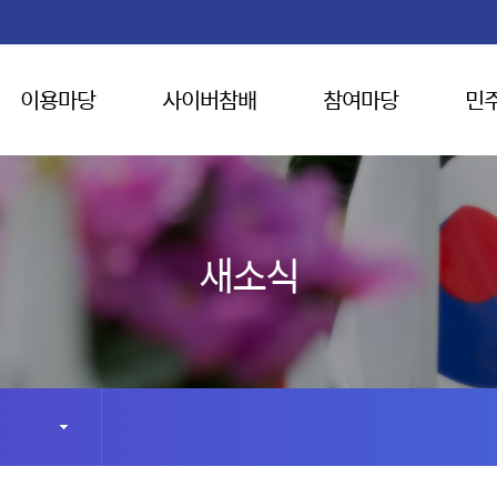
이용마당
사이버참배
참여마당
민
새소식