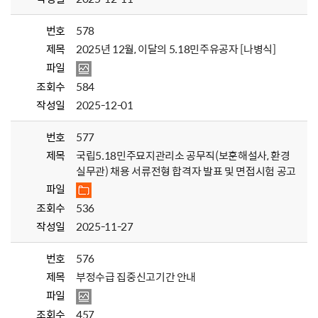
번호
578
제목
2025년 12월, 이달의 5.18민주유공자 [나병식]
파일
조회수
584
작성일
2025-12-01
번호
577
제목
국립5.18민주묘지관리소 공무직(보훈해설사, 환경
실무관) 채용 서류전형 합격자 발표 및 면접시험 공고
파일
조회수
536
작성일
2025-11-27
번호
576
제목
부정수급 집중신고기간 안내
파일
조회수
457