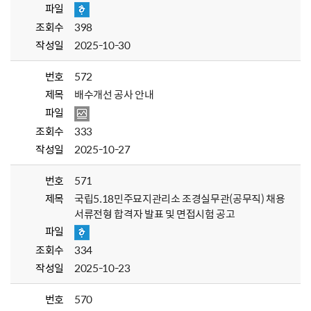
파일
조회수
398
작성일
2025-10-30
번호
572
제목
배수개선 공사 안내
파일
조회수
333
작성일
2025-10-27
번호
571
제목
국립5.18민주묘지관리소 조경실무관(공무직) 채용
서류전형 합격자 발표 및 면접시험 공고
파일
조회수
334
작성일
2025-10-23
번호
570