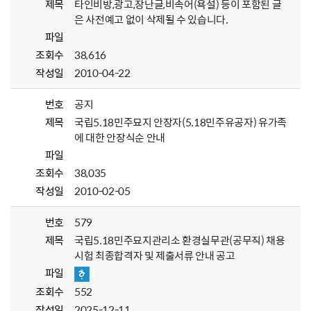
제목
타인비방,광고,장난글,비속어(욕설) 등이 포함된 글
은 사전예고 없이 삭제될 수 있습니다.
파일
조회수
38,616
작성일
2010-04-22
번호
공지
제목
국립5.18민주묘지 안장자(5.18민주유공자) 유가족
에 대한 안장식순 안내
파일
조회수
38,035
작성일
2010-02-05
번호
579
제목
국립5.18민주묘지관리소 환경실무관(공무직) 채용
시험 최종합격자 및 제출서류 안내 공고
파일
조회수
552
작성일
2025-12-11