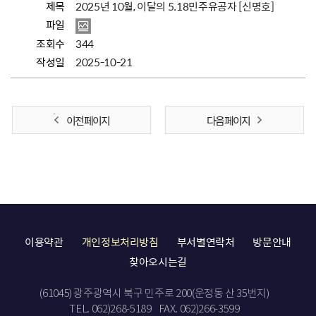
제목
2025년 10월, 이달의 5.18민주유공자 [신명호]
파일
조회수
344
작성일
2025-10-21
이전 페이지
다음 페이지
이용약관
개인정보처리방침
부서별연락처
방문안내
찾아오시는길
(61045) 광주광역시 북구 민주로 200(운정동 산 35번지)
TEL. 062)268-5189
FAX. 062)266-3599