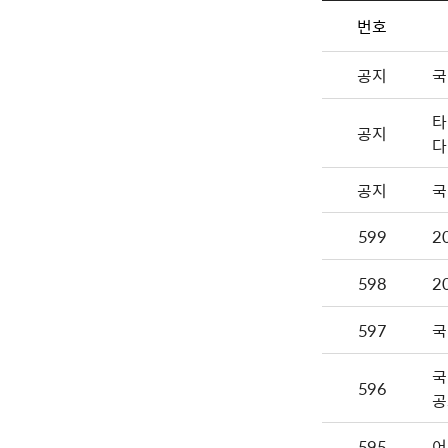
번호
공지
국
타
공지
다
공지
국
599
2
598
2
597
국
국
596
공
595
어