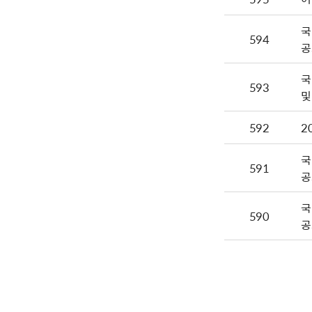
국
594
공
국
593
및
592
2
국
591
공
국
590
공