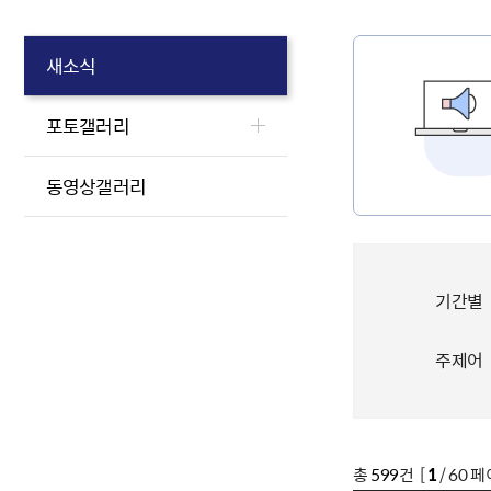
새소식
포토갤러리
동영상갤러리
기간별
주제어
총
599
건 [
1
/ 60 페