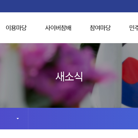
이용마당
사이버참배
참여마당
민
새소식