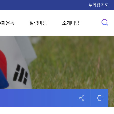
누리집 지도
주화운동
알림마당
소개마당