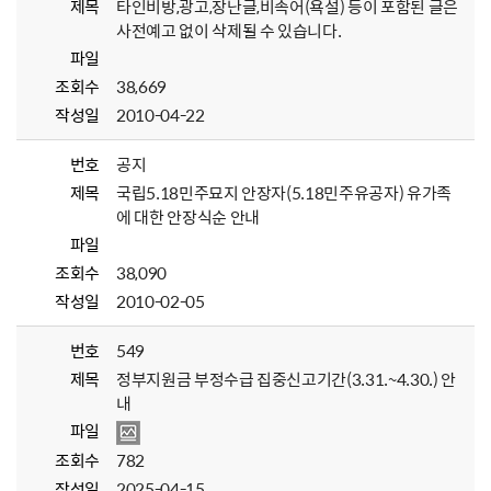
제목
타인비방,광고,장난글,비속어(욕설) 등이 포함된 글은
사전예고 없이 삭제될 수 있습니다.
파일
조회수
38,669
작성일
2010-04-22
번호
공지
제목
국립5.18민주묘지 안장자(5.18민주유공자) 유가족
에 대한 안장식순 안내
파일
조회수
38,090
작성일
2010-02-05
번호
549
제목
정부지원금 부정수급 집중신고기간(3.31.~4.30.) 안
내
파일
조회수
782
작성일
2025-04-15