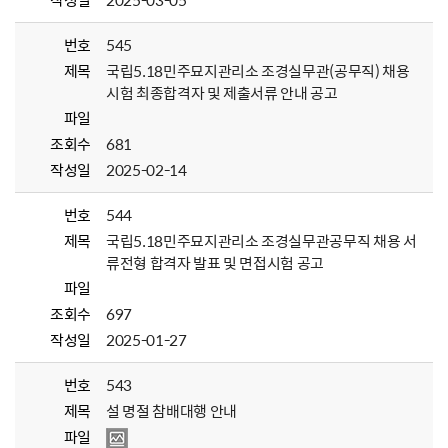
작성일
2025-03-05
번호
545
제목
국립5.18민주묘지관리소 조경실무관(공무직) 채용
시험 최종합격자 및 제출서류 안내 공고
파일
조회수
681
작성일
2025-02-14
번호
544
제목
국립5.18민주묘지관리소 조경실무관공무직 채용 서
류전형 합격자 발표 및 면접시험 공고
파일
조회수
697
작성일
2025-01-27
번호
543
제목
설 명절 참배대행 안내
파일