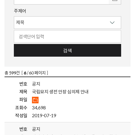
주제어
검색
총
599
건 [
6
/ 60 페이지 ]
번호
공지
제목
국립묘지 생전 안장 심의제 안내
파일
조회수
34,698
작성일
2019-07-19
번호
공지