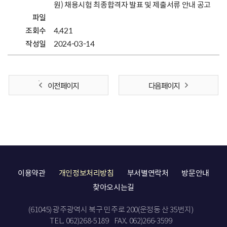
원) 채용시험 최종합격자 발표 및 제출서류 안내 공고
파일
조회수
4,421
작성일
2024-03-14
이전 페이지
다음 페이지
이용약관
개인정보처리방침
부서별연락처
방문안내
찾아오시는길
(61045) 광주광역시 북구 민주로 200(운정동 산 35번지)
TEL. 062)268-5189
FAX. 062)266-3599