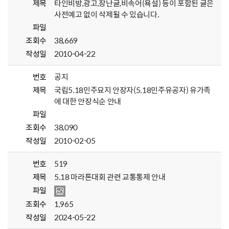
제목
타인비방,광고,장난글,비속어(욕설) 등이 포함된 글은
사전예고 없이 삭제될 수 있습니다.
파일
조회수
38,669
작성일
2010-04-22
번호
공지
제목
국립5.18민주묘지 안장자(5.18민주유공자) 유가족
에 대한 안장식순 안내
파일
조회수
38,090
작성일
2010-02-05
번호
519
제목
5.18 마라톤대회 관련 교통통제 안내
파일
조회수
1,965
작성일
2024-05-22