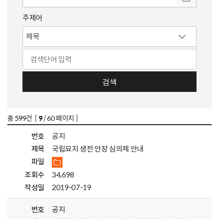
주제어
검색
총
599
건 [
9
/ 60 페이지 ]
번호
공지
제목
국립묘지 생전 안장 심의제 안내
파일
조회수
34,698
작성일
2019-07-19
번호
공지