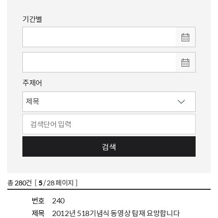
기간별
주제어
검색
총
280
건 [
5
/ 28 페이지 ]
번호
240
제목
2012년 518기념식 동영상 탑재 요망합니다