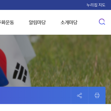
누리집 지도
주화운동
알림마당
소개마당