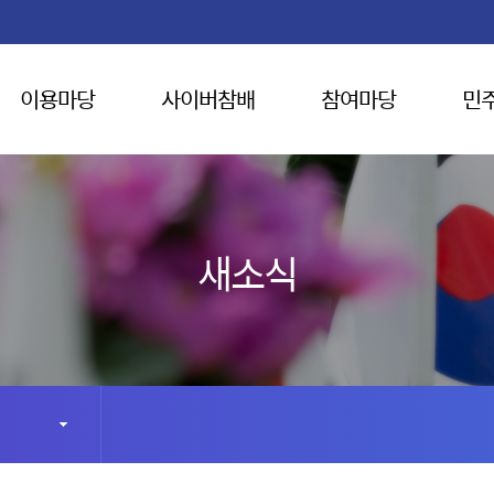
이용마당
사이버참배
참여마당
민
새소식