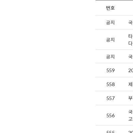
번호
공지
국
타
공지
다
공지
국
559
2
558
제
557
부
국
556
고
555
2