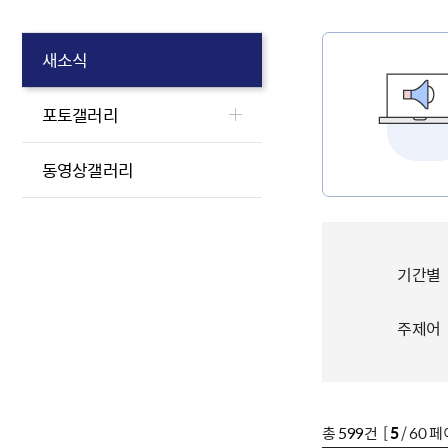
새소식
포토갤러리
동영상갤러리
기간별
주제어
총
599
건 [
5
/ 60 페