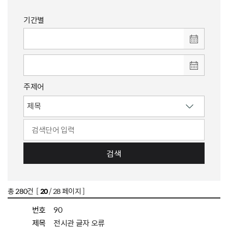
기간별
주제어
검색
총
280
건 [
20
/ 28 페이지 ]
번호
90
제목
전시관 글자 오류