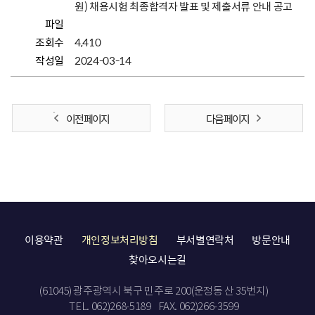
원) 채용시험 최종합격자 발표 및 제출서류 안내 공고
파일
조회수
4,410
작성일
2024-03-14
이전 페이지
다음 페이지
이용약관
개인정보처리방침
부서별연락처
방문안내
찾아오시는길
(61045) 광주광역시 북구 민주로 200(운정동 산 35번지)
TEL. 062)268-5189
FAX. 062)266-3599