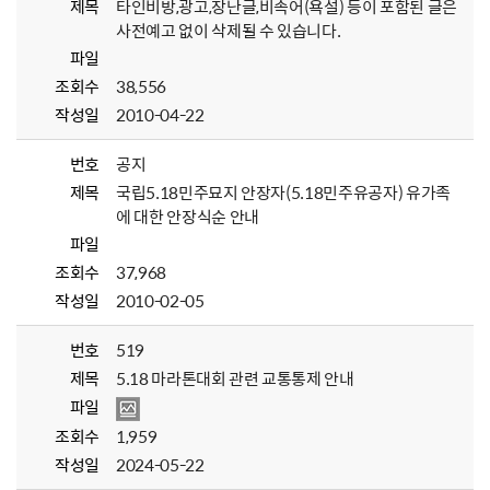
제목
타인비방,광고,장난글,비속어(욕설) 등이 포함된 글은
사전예고 없이 삭제될 수 있습니다.
파일
조회수
38,556
작성일
2010-04-22
번호
공지
제목
국립5.18민주묘지 안장자(5.18민주유공자) 유가족
에 대한 안장식순 안내
파일
조회수
37,968
작성일
2010-02-05
번호
519
제목
5.18 마라톤대회 관련 교통통제 안내
파일
조회수
1,959
작성일
2024-05-22