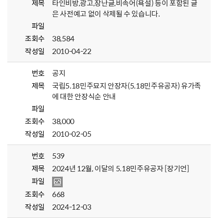
제목
타인비방,광고,장난글,비속어(욕설) 등이 포함된 글
은 사전예고 없이 삭제될 수 있습니다.
파일
조회수
38,584
작성일
2010-04-22
번호
공지
제목
국립5.18민주묘지 안장자(5.18민주유공자) 유가족
에 대한 안장식순 안내
파일
조회수
38,000
작성일
2010-02-05
번호
539
제목
2024년 12월, 이달의 5.18민주유공자 [장기언]
파일
조회수
668
작성일
2024-12-03