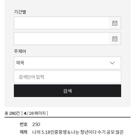
기간별
주제어
검색
총
280
건 [
4
/ 28 페이지 ]
번호
250
제목
나의 5.18민중항쟁 & 나는 청년이다 수기 공모 많은