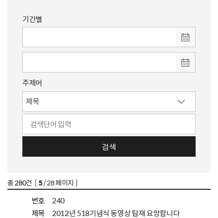
기간별
주제어
검색
총
280
건 [
5
/ 28 페이지 ]
번호
240
제목
2012년 518기념식 동영상 탑재 요망합니다