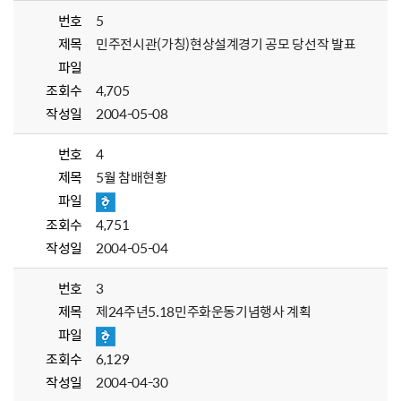
번호
5
제목
민주전시관(가칭)현상설계경기 공모 당선작 발표
파일
조회수
4,705
작성일
2004-05-08
번호
4
제목
5월 참배현황
파일
조회수
4,751
작성일
2004-05-04
번호
3
제목
제24주년5.18민주화운동기념행사 계획
파일
조회수
6,129
작성일
2004-04-30