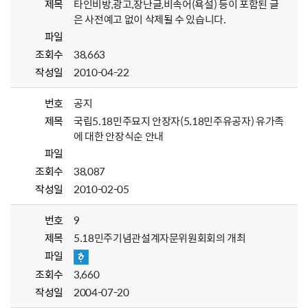
제목
타인비방,광고,장난글,비속어(욕설) 등이 포함된 글
은 사전예고 없이 삭제될 수 있습니다.
파일
조회수
38,663
작성일
2010-04-22
번호
공지
제목
국립5.18민주묘지 안장자(5.18민주유공자) 유가족
에 대한 안장식순 안내
파일
조회수
38,087
작성일
2010-02-05
번호
9
제목
5.18민주기념관설계자문위원회회의 개최
파일
조회수
3,660
작성일
2004-07-20