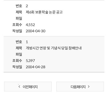
번호
2
제목
제6회 보훈학술 논문 공고
파일
조회수
4,552
작성일
2004-04-30
번호
1
제목
개방시간 연장 및 기념식 당일 참배안내
파일
조회수
5,397
작성일
2004-04-28
이전 페이지
다음 페이지