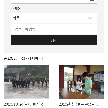
주제어
검색
총
1,083
건 [
85
/ 91 페이지 ]
2010. 10. 24(토) 김황식 국무총리 참배
2010년 추석절 무료음료 봉사 실시