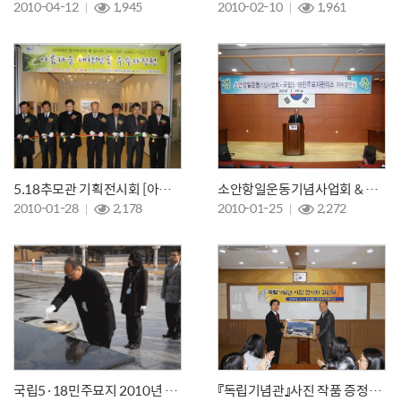
2010-04-12
1,945
2010-02-10
1,961
5.18추모관 기획전시회 [아름다운 대한민국 우수사진전] 개막
소안항일운동기념사업회 & 국립5.18민주묘지 자매결연체결식
2010-01-28
2,178
2010-01-25
2,272
국립5·18민주묘지 2010년 시무식
『독립기념관』사진 작품 증정식 개최