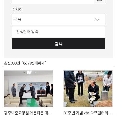
주제어
검색
총
1,083
건 [
86
/ 91 페이지 ]
광주보훈요양원 아름다운 대한민국 우수사진 기증식
30주년 기념 kbs 다큐멘터리 촬영 관련