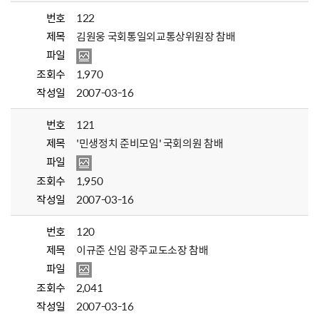
번호
122
제목
김원웅 국회통일외교통상위원장 참배
파일
조회수
1,970
작성일
2007-03-16
번호
121
제목
'민생정치 준비모임' 국회의원 참배
파일
조회수
1,950
작성일
2007-03-16
번호
120
제목
이규준 신임 광주교도소장 참배
파일
조회수
2,041
작성일
2007-03-16