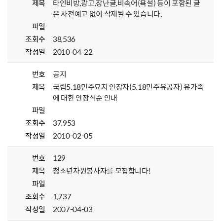
제목
타인비방,광고,장난글,비속어(욕설) 등이 포함된 글
은 사전예고 없이 삭제될 수 있습니다.
파일
조회수
38,536
작성일
2010-04-22
번호
공지
제목
국립5.18민주묘지 안장자(5.18민주유공자) 유가족
에 대한 안장식순 안내
파일
조회수
37,953
작성일
2010-02-05
번호
129
제목
청소년자원봉사자를 모집합니다!
파일
조회수
1,737
작성일
2007-04-03