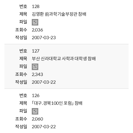
번호
128
제목
김영환 前과학기술부장관 참배
파일
조회수
2,036
작성일
2007-03-23
번호
127
제목
부산 신라대학교 사학과 대학생 참배
파일
조회수
2,343
작성일
2007-03-22
번호
126
제목
「대구.경북100인 포럼」 참배
파일
조회수
2,060
작성일
2007-03-22