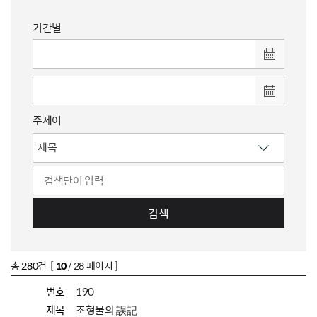
기간별
주제어
검색
총
280
건 [
10
/ 28 페이지 ]
번호
190
제목
조형물의 誤記