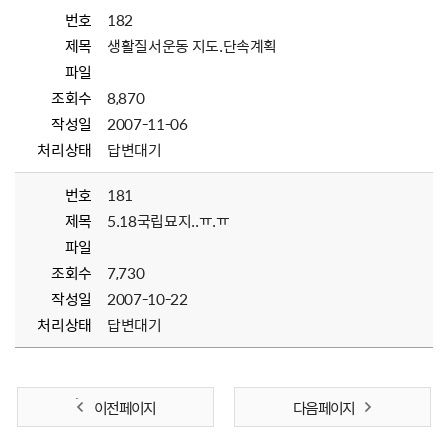
번호
182
제목
생활질서운동 지도.단속계획
파일
조회수
8,870
작성일
2007-11-06
처리상태
답변대기
번호
181
제목
5.18국립묘지..ㅠ.ㅠ
파일
조회수
7,730
작성일
2007-10-22
처리상태
답변대기
이전 페이지
다음 페이지