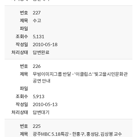
번호
227
제목
수고
파일
조회수
5,131
작성일
2010-05-18
처리상태
답변완료
번호
226
제목
무빙이미지그룹 반달 - '이클립스' 빛고을시민문화관
공연 안내
파일
조회수
5,913
작성일
2010-05-13
처리상태
답변대기
번호
225
제목
광주MBC 5.18특강 - 한홍구, 홍성담, 김상봉 교수