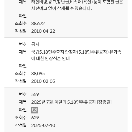
제목
타인비방,광고,장난글,비속어(욕설) 등이 포함된 글은
사전예고 없이 삭제될 수 있습니다.
파일
조회수
38,672
작성일
2010-04-22
번호
공지
제목
국립5.18민주묘지 안장자(5.18민주유공자) 유가족
에 대한 안장식순 안내
파일
조회수
38,095
작성일
2010-02-05
번호
559
제목
2025년 7월, 이달의 5.18민주유공자 [정종월]
파일
조회수
629
작성일
2025-07-10