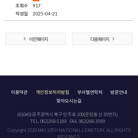
조회수
917
작성일
2025-04-21
이전 페이지
다음 페이지
이용약관
개인정보처리방침
부서별연락처
방문안내
찾아오시는길
(61045) 광주광역시 북구 민주로 200(운정동 산 35번지)
TEL. 062)268-5189
FAX. 062)266-3599
Copyright 2020 MAY 18TH NATIONAL CEMETERY. ALL RIGHTS
RESERVED.