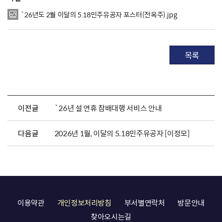
`26년도 2월 이달의 5.18민주유공자 포스터(전옥주).jpg
목록
이전글
`26년 설 연휴 참배대행 서비스 안내
다음글
2026년 1월, 이달의 5.18민주유공자 [이정모]
이용약관
개인정보처리방침
부서별연락처
방문안내
찾아오시는길