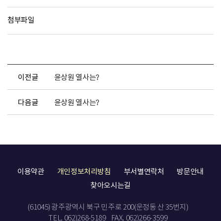
첨부파일
이전글
윤상원 열사는?
다음글
윤상원 열사는?
이용약관
개인정보처리방침
부서별연락처
방문안내
찾아오시는길
(61045) 광주광역시 북구 민주로 200(운정동 산 35번지)
TEL. 062)268-5189
FAX. 062)266-3599