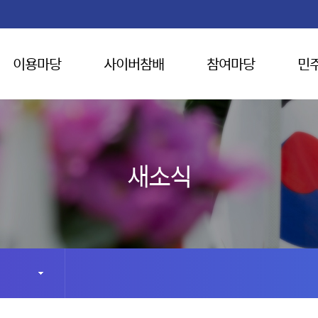
이용마당
사이버참배
참여마당
민
새소식