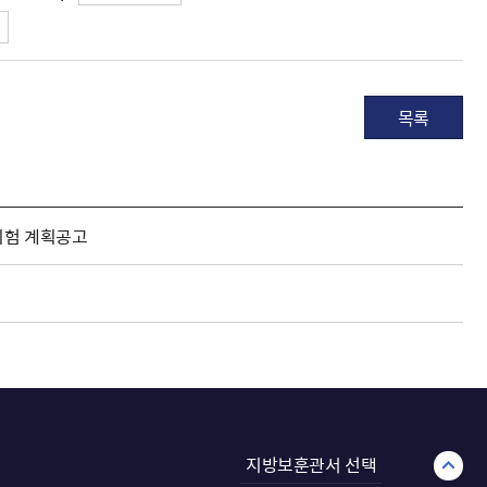
목록
시험 계획공고
지방보훈관서 선택