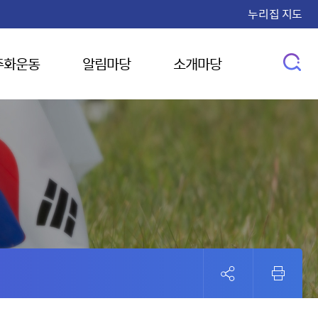
누리집 지도
주화운동
알림마당
소개마당