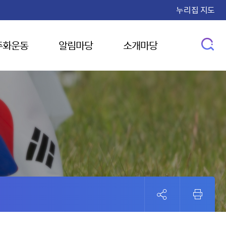
누리집 지도
주화운동
알림마당
소개마당