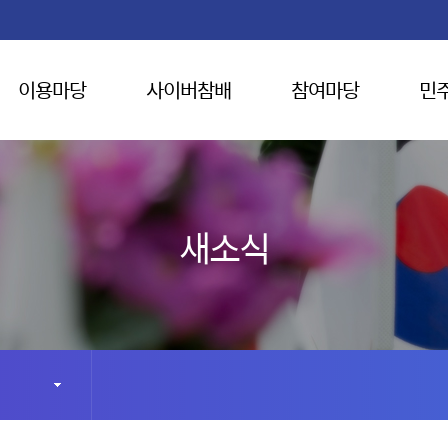
이용마당
사이버참배
참여마당
민
새소식