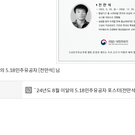
달의 5.18민주유공자 [전만석] 님
`24년도 8월 이달의 5.18민주유공자 포스터(전만석)