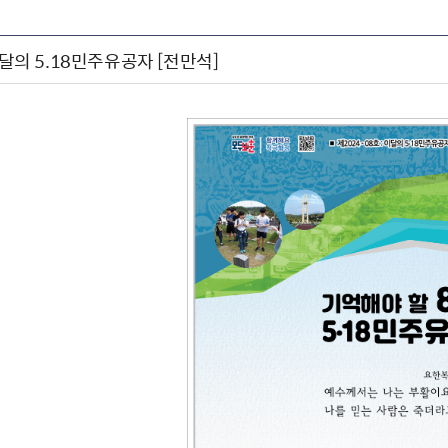
이달의 5.18민주유공자 [전만석]