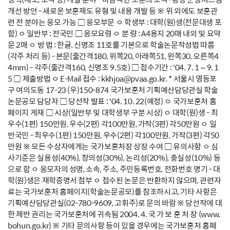
개선 방안 - 새로운 보훈제도 유형 및 내용 개발 등 ※ 위 외에도 보훈관
련 전 분야는 응모 가능 □ 응모부문 ㅇ 학생부 : 대학(원)생(전문대생 포
함) ㅇ 일반부 : 전국민 □ 응모요령 ㅇ 분 량 : A4용지 20매 내외 및 요약
문 2매 ㅇ 방 법 : 한글, 신명조 11호를 기본으로 학술논문작성법 따름
(각주 처리 등) - 본문(줄간격180, 위쪽20, 아래쪽51, 왼쪽30, 오른쪽4
4mm) - 각주(줄간격160, 신명조 9.5호) □ 접수기간 : '04. 7. 1～9. 1
5 □ 제출방법 ㅇ E-Mail 접수 : kkhjoa@pvaa.go.kr. * 서울시 영등포
구 여의도동 17-23 (우)150-874 국가보훈처 기획예산담당관실 학술
논문공모 담당자 □ 당선작 발표 : '04. 10. 22(예정) ㅇ 국가보훈처 홈
페이지 게재 □ 시상(일반부 및 대학생부 구분 시상) ㅇ 대학(원)생 - 최
우수(1편) 150만원, 우수(2편) 각100만원, 가작(3편) 각50만원 ㅇ 일
반국민 - 최우수(1편) 150만원, 우수(2편) 각100만원, 가작(3편) 각50
만원 ※ 모든 수상자에게는 국가보훈처장 상장 수여 □ 유의사항 ㅇ 심
사기준은 실용성(40%), 창의성(30%), 논리성(20%), 충실성(10%) 등
으로 함 ㅇ 응모자의 성명, 소속, 주소, 주민등록번호, 전화번호 명기 - 대
학(원)생은 재학증명서 첨부 ㅇ 접수된 논문은 반환하지 않으며, 관련자
료는 국가보훈처 홈페이지(학술논문공모)를 참조하시고, 기타 사항은
기획예산담당관실(02-780-9609, 고휘주)로 문의 바람 ※ 당선작에 대
한 제반 권리는 국가보훈처에 귀속됨 2004. 4. 국 가 보 훈 처 장 (www.
bohun.go.kr) ※ 기타 문의사항 등이 있을 경우에는 국가보훈처 홈페