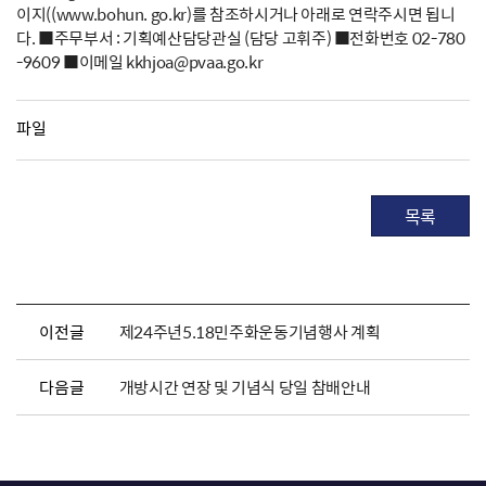
이지((www.bohun. go.kr)를 참조하시거나 아래로 연락주시면 됩니
다. ■주무부서 : 기획예산담당관실 (담당 고휘주) ■전화번호 02-780
-9609 ■이메일 kkhjoa@pvaa.go.kr
파일
목록
이전글
제24주년5.18민주화운동기념행사 계획
다음글
개방시간 연장 및 기념식 당일 참배안내