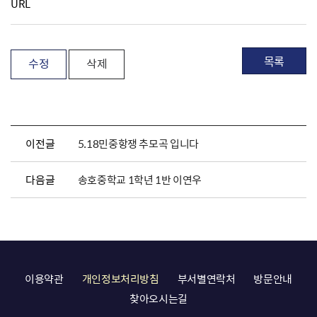
URL
목록
수정
삭제
이전글
5.18민중항쟁 추모곡 입니다
다음글
송호중학교 1학년 1반 이연우
이용약관
개인정보처리방침
부서별연락처
방문안내
찾아오시는길